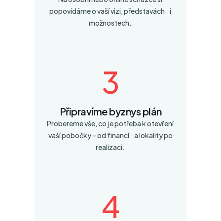
popovídáme o vaší vizi, představách i
možnostech.
3
Připravíme byznys plán
Probereme vše, co je potřeba k otevření
vaší pobočky – od financí a lokality po
realizaci.
4