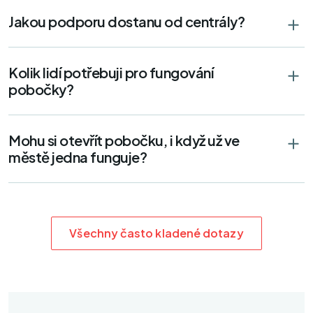
Chomutov
Premium
Jakou podporu dostanu od centrály?
Školní 5336,
430 01 Chomutov
725 256 665
Kolik lidí potřebuji pro fungování
pobočky?
Hodonín
Premium
Masarykovo náměstí 2472/20,
695 01 Hodonín
Mohu si otevřít pobočku, i když už ve
728 457 957
městě jedna funguje?
Hradec Králové
Premium
Československé armády 375,
500 03 Hradec Králové
Všechny často kladené dotazy
776 630 019
Jičín
Premium
Husova 104,
506 01 Jičín