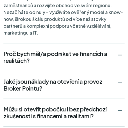
Křenová 409/52,
zaměstnanců a rozvíjíte obchod ve svém regionu.
602 00 Brno
Nezačínáte od nuly – využíváte ověřený model a know-
720 683 116
how, širokou škálu produktů od více než stovky
partnerů a komplexní podporu včetně vzdělávání,
Brno - Královo Pole
Premium
marketingu a IT.
Palackého třída 249/32,
612 00 Brno - Královo Pole
736 639 477
Proč bych měl/a podnikat ve financích a
realitách?
Brno-střed
Premium
Trnitá 491/3,
602 00 Brno-střed
Jaké jsou náklady na otevření a provoz
725 488 582
Broker Pointu?
České Budějovice
Premium
Jírovcova 2833/72,
Můžu si otevřít pobočku i bez předchozí
370 04 České Budějovice
zkušenosti s financemi a realitami?
604 826 344