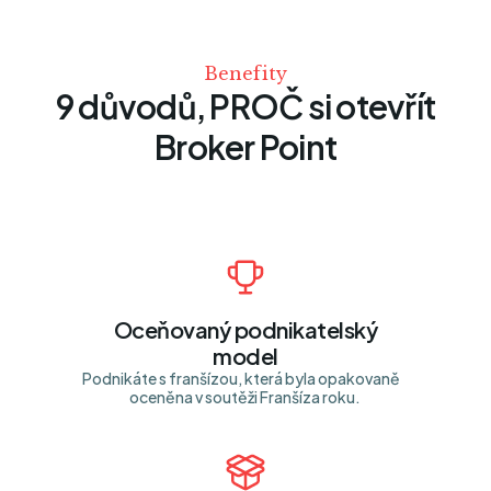
Benefity
9 důvodů, PROČ si otevřít
Broker Point
Oceňovaný podnikatelský
model
Podnikáte s franšízou, která byla opakovaně
oceněna v soutěži Franšíza roku.