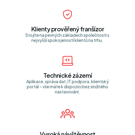
Klienty prověřený franšízor
Stojíte na pevných základech společnosti s
nejvyšší spokojeností klientů na trhu.
Technické zázemí
Aplikace, správa dat, IT podpora, klientský
portál – vše máte k dispozici bez složitého
nastavování.
Vysoká návštěvnost