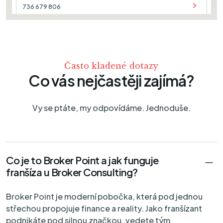
736 679 806
Boskovice
Premium
Růžové náměstí 2568/2,
680 01 Boskovice
Často kladené dotazy
773 649 203
Co vás nejčastěji zajímá?
Brno
Premium
Vídeňská 63,
Vy se ptáte, my odpovídáme. Jednoduše.
639 00 Brno
513 035 558
Brno
Premium
Co je to Broker Point a jak funguje
Vlněna 527/7,
franšíza u Broker Consulting?
602 00 Brno
733 755 822
Broker Point je moderní pobočka, která pod jednou
střechou propojuje finance a reality. Jako franšízant
Brno
Premium
podnikáte pod silnou značkou, vedete tým