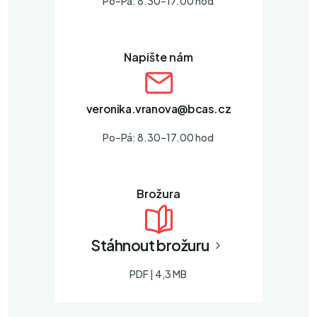
Po–Pá: 8.30–17.00 hod
Tovačovského 3163/17,
767 01 Kroměříž
770 161 777
Napište nám
Louny
Premium
Beneše z Loun 138,
440 01 Louny
veronika.vranova@bcas.cz
415 657 061
Po–Pá: 8.30–17.00 hod
Mikulov
Premium
Pavlovská 531/46,
692 01 Mikulov
Brožura
513 032 008
Opava
Stáhnout brožuru
Premium
Masarykova třída 356/19,
PDF | 4,3 MB
746 01 Opava
728 623 922