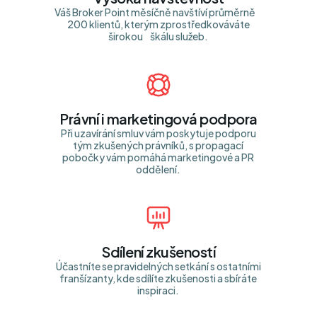
Váš Broker Point měsíčně navštíví průměrně
200 klientů, kterým zprostředkováváte
širokou škálu služeb.
Právní i marketingová podpora
Při uzavírání smluv vám poskytuje podporu
tým zkušených právníků, s propagací
pobočky vám pomáhá marketingové a PR
oddělení.
Sdílení zkušeností
Účastníte se pravidelných setkání s ostatními
franšízanty, kde sdílíte zkušenosti a sbíráte
inspiraci.