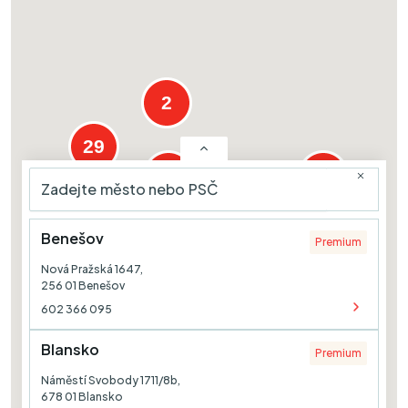
2
29
9
57
35
Benešov
Premium
Nová Pražská 1647,
256 01 Benešov
602 366 095
Blansko
Premium
Náměstí Svobody 1711/8b,
678 01 Blansko