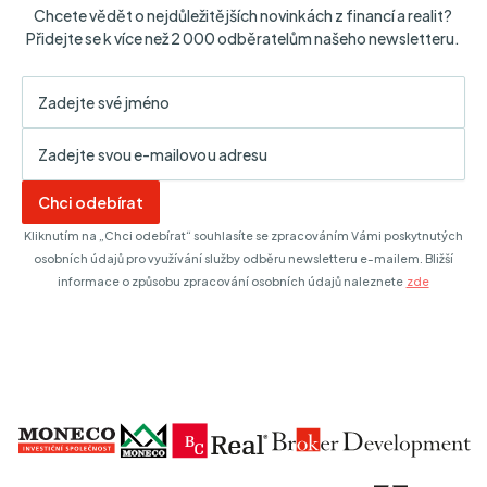
Klatovská třída 3008/50,
Chcete vědět o nejdůležitějších novinkách z financí a realit?
301 00 Plzeň
Přidejte se k více než 2 000 odběratelům našeho newsletteru.
608 348 208
Praha
Premium
Mukařovského 2590/2,
155 00 Praha
731 537 770
Chci odebírat
Praha
Kliknutím na „Chci odebírat“ souhlasíte se zpracováním Vámi poskytnutých
Premium
osobních údajů pro využívání služby odběru newsletteru e-mailem. Bližší
Letenské náměstí 152/2,
informace o způsobu zpracování osobních údajů naleznete
zde
170 00 Praha
601 589 496
Praha
Premium
Vinohradská 112/101,
130 00 Praha
+420 721 461 411