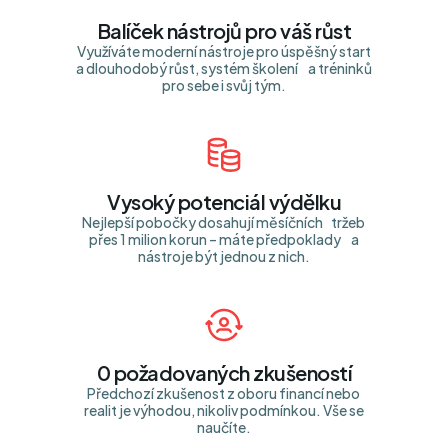
Balíček nástrojů pro váš růst
Využíváte moderní nástroje pro úspěšný start
a dlouhodobý růst, systém školení a tréninků
pro sebe i svůj tým.
Vysoký potenciál výdělku
Nejlepší pobočky dosahují měsíčních tržeb
přes 1 milion korun – máte předpoklady a
nástroje být jednou z nich.
0 požadovaných zkušeností
Předchozí zkušenost z oboru financí nebo
realit je výhodou, nikoliv podmínkou. Vše se
naučíte.