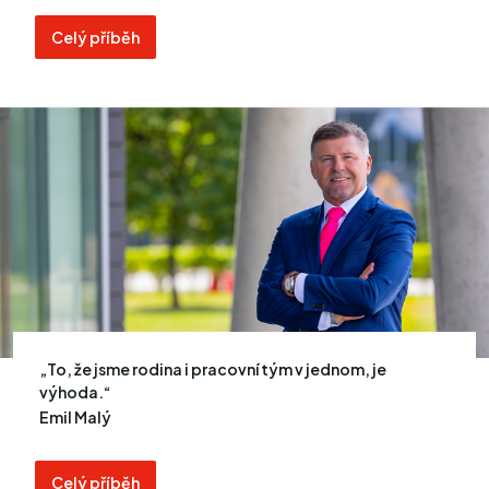
Celý příběh
To, že jsme rodina i pracovní tým v jednom, je
výhoda.
Emil Malý
Celý příběh