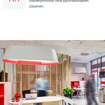
ověřeným know-how a profesionálním
zázemím.