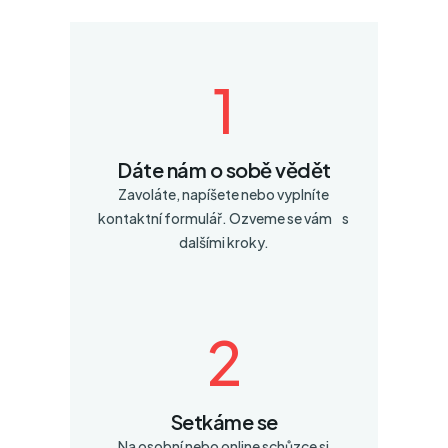
1
Dáte nám o sobě vědět
Zavoláte, napíšete nebo vyplníte
kontaktní formulář. Ozveme se vám s
dalšími kroky.
2
Setkáme se
Na osobní nebo online schůzce si