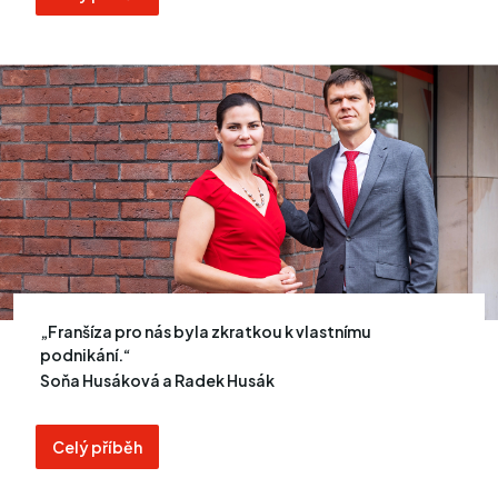
Franšíza pro nás byla zkratkou k vlastnímu
podnikání.
Soňa Husáková a Radek Husák
Celý příběh