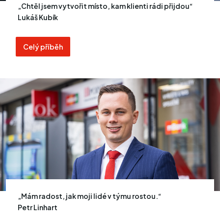
Chtěl jsem vytvořit místo, kam klienti rádi přijdou
Lukáš Kubík
Celý příběh
Mám radost, jak moji lidé v týmu rostou.
Petr Linhart