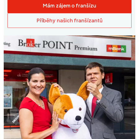
Mám zájem o franšízu
Příběhy našich franšízantů