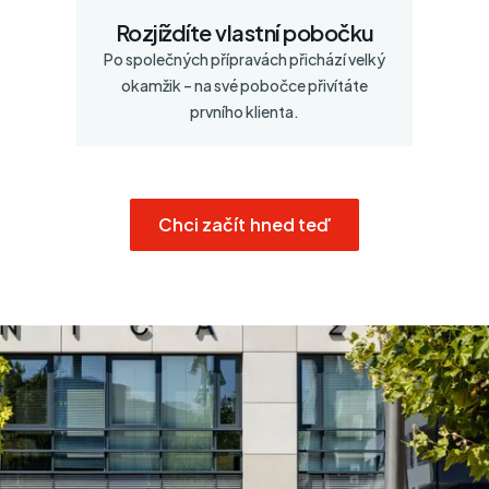
Rozjíždíte vlastní pobočku
Po společných přípravách přichází velký
okamžik – na své pobočce přivítáte
prvního klienta.
Chci začít hned teď