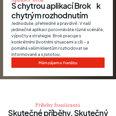
S chytrou aplikací Brok k
chytrým rozhodnutím
Jednoduše, přehledně a pravdivě. V naší
jedinečné aplikaci porovnáváte různé scénáře,
výpočty a strategie. Brok pracuje s
konkrétními životními situacemi a cíli – a
pomáhá vašim klientům rozhodovat se
informovaně a s jistotou.
Mám zájem o franšízu
Příběhy franšízantů
Skutečné příběhy. Skutečný