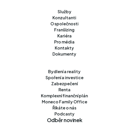
776 630 019
Služby
Plzeň
Premium
Konzultanti
O společnosti
Bolevecká 1710/21,
Franšízing
301 00 Plzeň
Kariéra
731 538 945
Pro média
Kontakty
Plzeň
Premium
Dokumenty
Prešovská 18,
301 00 Plzeň
Bydlení a reality
731 538 009
Spoření a investice
Zabezpečení
Plzeň
Premium
Renta
Komplexní finanční plán
Otýlie Beníškové 1697/20,
301 00 Plzeň
Moneco Family Office
Říkáte o nás
602 881 603
Podcasty
Odběr novinek
Plzeň
Premium