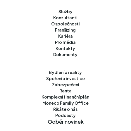
Služby
Konzultanti
O společnosti
Franšízing
Kariéra
Pro média
Kontakty
Dokumenty
Bydlení a reality
Spoření a investice
Zabezpečení
Renta
Komplexní finanční plán
Moneco Family Office
Říkáte o nás
Podcasty
Odběr novinek