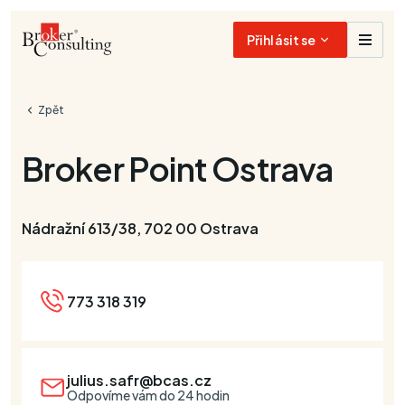
Přihlásit se
Zpět
Broker Point
Ostrava
Nádražní 613/38, 702 00 Ostrava
773 318 319
julius.safr@bcas.cz
Odpovíme vám do 24 hodin