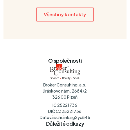
Všechny kontakty
O společnosti
Broker Consulting, a.s.
Jiráskovo nám. 2684/2
326 00 Plzeň
IČ 25221736
DIČ CZ25221736
Datová schránka g2yc846
Důležité odkazy