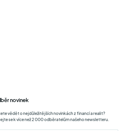
běr novinek
ete vědět o nejdůležitějších novinkách z financí a realit?
dejte se k více než 2 000 odběratelům našeho newsletteru.