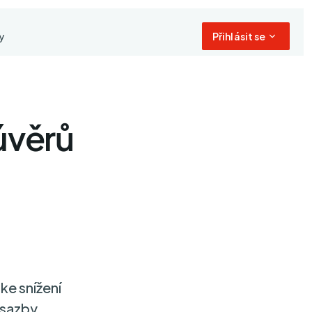
y
Přihlásit se
úvěrů
u
ke snížení
e sazby