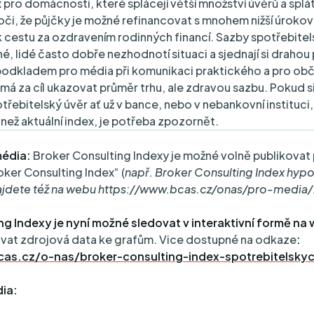
pro domácnosti, které splácejí větší množství úvěrů a splátk
 oči, že půjčky je možné refinancovat s mnohem nižší úroko
k cestu za ozdravením rodinných financí. Sazby spotřebitel
né, lidé často dobře nezhodnotí situaci a sjednají si drahou 
dkladem pro média při komunikaci praktického a pro ob
má za cíl ukazovat průměr trhu, ale zdravou sazbu. Pokud s
třebitelský úvěr ať už v bance, nebo v nebankovní instituci
í než aktuální index, je potřeba zpozornět.
édia:
Broker Consulting Indexy je možné volně publikovat
ker Consulting Index“ (
např.
Broker Consulting Index hypo
ajdete též na webu
https://www.bcas.cz/onas/pro-media/
ng Indexy je nyní možné sledovat v interaktivní formě na
vat zdrojová data ke grafům. Vice dostupné na odkaze
:
as.cz/o-nas/broker-consulting-index-spotrebitelsky
ia: