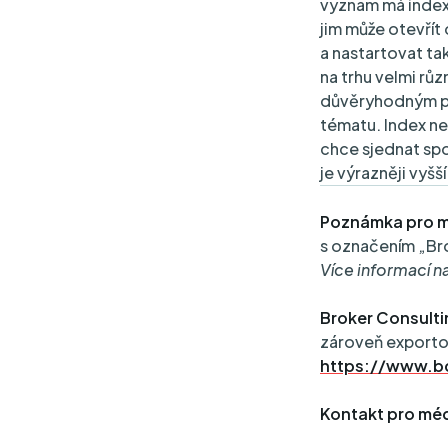
význam má index 
jim může otevřít
a nastartovat ta
na trhu velmi růz
důvěryhodným po
tématu. Index ne
chce sjednat spo
je výrazněji vyšš
Poznámka pro m
s označením „Bro
Více informací n
Broker Consulti
zároveň exporto
https://www.bc
Kontakt pro méd