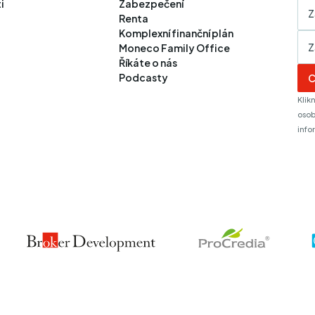
i
Zabezpečení
Renta
Komplexní finanční plán
Moneco Family Office
Říkáte o nás
Podcasty
C
Klik
osob
info