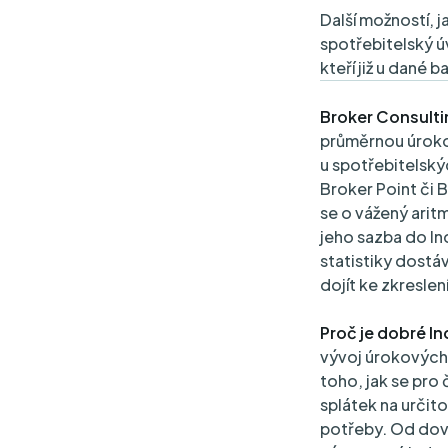
Další možností, j
spotřebitelský ú
kteří již u dané 
Broker Consulti
průměrnou úrok
u spotřebitelský
Broker Point či 
se o vážený aritm
jeho sazba do In
statistiky dostá
dojít ke zkreslen
Proč je dobré 
vývoj úrokových
toho, jak se pro 
splátek na určit
potřeby. Od dovo