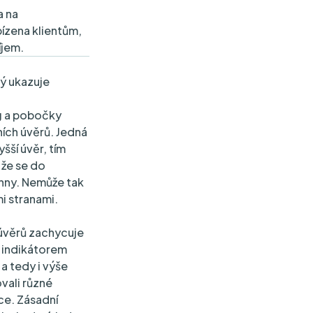
a na
bízena klientům,
íjem.
rý ukazuje
ng a pobočky
ích úvěrů. Jedná
šší úvěr, tím
 že se do
chny. Nemůže tak
mi stranami.
úvěrů zachycuje
m indikátorem
a tedy i výše
vali různé
ce. Zásadní