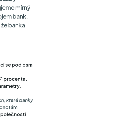
dujeme mírný
ojem bank.
, že banka
cí se pod osmi
51 procenta.
parametry.
ch, které banky
odnotám
společnosti