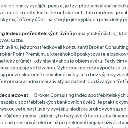
ak si od banky vypůjčit peníze, je tzv. předschválená nabídk
věr nebo kreditní kartu či kontokorent. Tato možnost je na
banky mají zřízený účet, na který je jim vyplácen pravidelný př
ng Index spotřebitelských úvěrů
je analytický nástroj, kte
ovou sazbu
ch úvěrů, jež zprostředkovali konzultanti Broker Consulti
Broker Point Premium, u kteréhokoli poskytovatele bankovn
etický průměr, kdy hlavní vahou je objem úvěru. Tedy čím vy
dexu vstupuje větší vahou. Výhodou metody výpočtu je to,
vají pouze skutečně schválené úvěry, a to bez výjimky vše
í informací a index není závislý na datech dodávaných třetí
Index sledovat
Broker Consulting Index spotřebitelských 
 sazeb u spotřebitelských bankovních úvěrů. Je praktický
českou veřejnost úvěry vyvíjejí z hlediska úrokových sazeb, 
ou půjčenou sumu. Lidé si tyto typy úvěrů berou, aby financo
lené přes nový telefon až po překlenutí nějaké tíživé situa