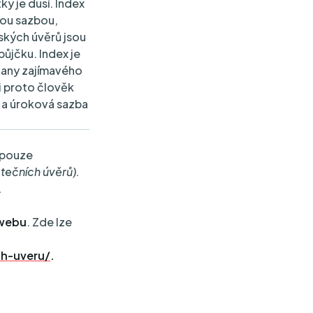
y je dusí. Index
vou sazbou,
ských úvěrů jsou
půjčku. Index je
čany zajímavého
i proto člověk
, a úroková sazba
 pouze
tečních úvěrů).
.
 webu
. Zde lze
ch-uveru/
.