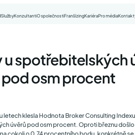
d
Služby
Konzultanti
O společnosti
Franšízing
Kariéra
Pro média
Kontakt
 u spotřebitelských 
y pod osm procent
 letech klesla Hodnota Broker Consulting Index
ých úvěrů pod osm procent. Oproti březnu došlo 
 na cokoli o 0,74 procentního bodu, konkrétně s