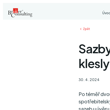
Úvo
Zpět
Sazby
klesl
30. 4. 2024
Po téměř dvou
spotřebitelsk
sazeb u úvěru