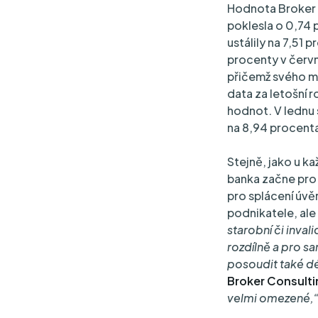
Hodnota Broker 
poklesla o 0,74 
ustálily na 7,51
procenty v červn
přičemž svého ma
data za letošní r
hodnot. V lednu 
na 8,94 procenta
Stejně, jako u k
banka začne pro 
pro splácení úvě
podnikatele, ale 
starobní či inval
rozdílně a pro s
posoudit také dél
Broker Consulti
velmi omezené,