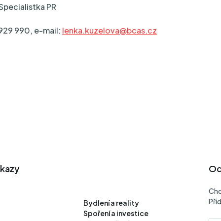
Specialistka PR
929 990, e-mail:
lenka.kuzelova@bcas.cz
dkazy
Od
Chc
Při
Bydlení a reality
Spoření a investice