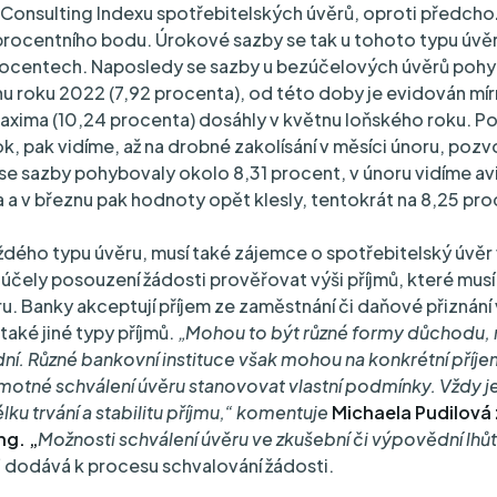
Consulting Indexu spotřebitelských úvěrů, oproti předcho
procentního bodu. Úrokové sazby se tak u tohoto typu úvě
 procentech. Naposledy se sazby u bezúčelových úvěrů poh
u roku 2022 (7,92 procenta), od této doby je evidován mír
xima (10,24 procenta) dosáhly v květnu loňského roku. Po
ok, pak vidíme, až na drobné zakolísání v měsíci únoru, poz
se sazby pohybovaly okolo 8,31 procent, v únoru vidíme av
 a v březnu pak hodnoty opět klesly, tentokrát na 8,25 pro
aždého typu úvěru, musí také zájemce o spotřebitelský úvěr v
účely posouzení žádosti prověřovat výši příjmů, které mus
ru. Banky akceptují příjem ze zaměstnání či daňové přiznání
také jiné typy příjmů.
„Mohou to být různé formy důchodu, 
idní. Různé bankovní instituce však mohou na konkrétní příje
amotné schválení úvěru stanovovat vlastní podmínky.
Vždy j
ku trvání a stabilitu příjmu,“ komentuje
Michaela Pudilová
ng. „
Možnosti schválení úvěru ve zkušební či výpovědní lhůt
“
dodává k procesu schvalování žádosti.