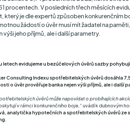
7,51 procentech. V posledních třech měsících evi
, který je dle expertů způsoben konkurenčním b
motnou žádostí o úvěr musí mít žadatel na paměti
 výši jeho příjmů, ale i další parametry.
u letech evidujeme u bezúčelových úvěrů sazby pohybují
er Consulting Indexu spotřebitelských úvěrů dosáhla 7,
sti o úvěr prověřuje banka nejen výši příjmů, ale i další 
potřebitelských úvěrů může napovídat o probíhajících akcí
skytují v rámci konkurenčního boje,“
uvádí k dubnovým h
vá, analytička hypotečních a spotřebitelských úvěrů ze 
ng.