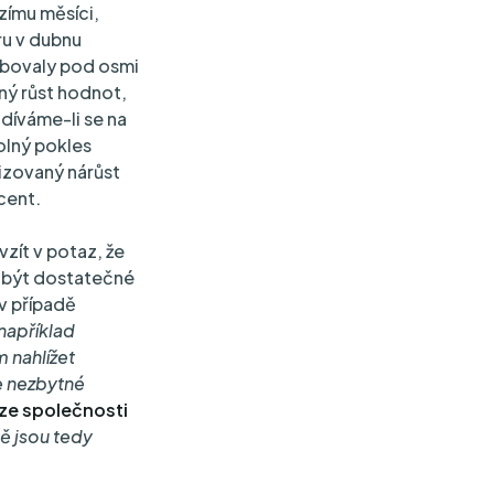
zímu měsíci,
ru v dubnu
ybovaly pod osmi
ný růst hodnot,
díváme-li se na
volný pokles
izovaný nárůst
cent.
zít v potaz, že
í být dostatečné
 v případě
například
m nahlížet
e nezbytné
 ze společnosti
ě jsou tedy