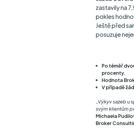
zastavily na 
pokles hodnot
Ještě před sa
posuzuje nejen
Po téměř dvo
procenty.
Hodnota Brok
V případě žádo
„Výkyv sazeb u s
svým klientům po
Michaela Pudilo
Broker Consulti