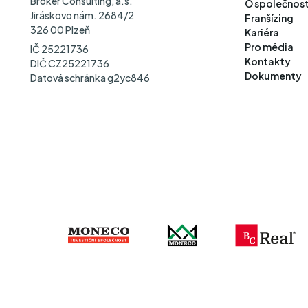
Broker Consulting, a.s.
O společnost
Jiráskovo nám. 2684/2
Franšízing
326 00 Plzeň
Kariéra
Pro média
IČ 25221736
Kontakty
DIČ CZ25221736
Dokumenty
Datová schránka g2yc846